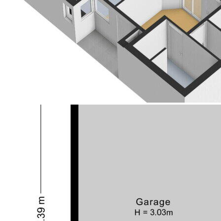
niet voor niets.
Havelte is een levendig dorp, onderdeel van de
gemeente Westerveld en gelegen aan de Drentse
Hoofdvaart met snelle en goede uitvalswegen zowel
naar het noorden (Groningen, Leeuwarden) als naar
het zuiden (Zwolle, Apeldoorn). In en rond het dorp
Havelte, dat op ca. 12 km afstand van Meppel en
Steenwijk ligt, is veel te beleven.