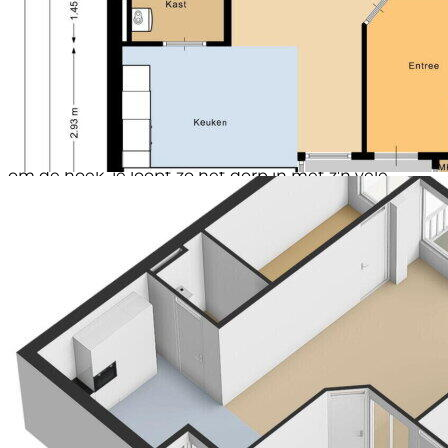
Er wordt een leeftijdsgrens gehanteerd van 55+ en
Capaciteit (garage)
1 auto
het appartement is geschikt voor minder validen.
Voorzieningen (garage)
Elektra, elektrische deur
Het appartementencomplex 't Hovevelt is goed
Isolatie (garage)
Volledig geïsoleerd
onderhouden en heeft dan ook een gezonde actieve
Soort parkeergelegenheid
Openbaar parkeren
VVE.
Een absoluut pluspunt is de gunstige ligging ten
opzichte van de dorpskern met zijn vele
voorzieningen. Alles wat je nodig hebt ligt letterlijk
om de hoek, je loopt zo het dorp in met z'n vele
faciliteiten zoals een grote supermarkt en bushalte
praktisch voor de deur, gezellige winkels en horeca.
Ook een bibliotheek/cultureel centrum,
openluchttheater, huisartsenpraktijk met apotheek,
diverse sportverenigingen, een golfbaan en
zwembad ontbreken niet.
En wil je de natuur in? De uitgestrekte bossen,
heidevelden, zandverstuivingen en weidegebieden
nodigen je uit. Maak kennis met de Holtinger
schaapskudde met fraaie schaapskooi, hunebedden
en grafheuvels alsook de natuurreservaten Uffelter
binnenveld en het Ooster- en Westerzand. Dat
Havelte zich de parel van Drenthe noemt is dan ook