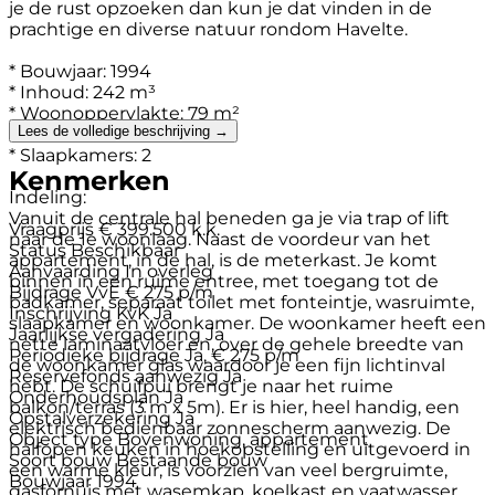
je de rust opzoeken dan kun je dat vinden in de
prachtige en diverse natuur rondom Havelte.
* Bouwjaar: 1994
* Inhoud: 242 m³
* Woonoppervlakte: 79 m²
Lees de volledige beschrijving →
* Terras: 15 m²
* Slaapkamers: 2
Kenmerken
Indeling:
Vanuit de centrale hal beneden ga je via trap of lift
Vraagprijs
€ 399.500 k.k.
naar de 1e woonlaag. Naast de voordeur van het
Status
Beschikbaar
appartement, in de hal, is de meterkast. Je komt
Aanvaarding
In overleg
binnen in een ruime entree, met toegang tot de
Bijdrage VvE
€ 275 p/m
badkamer, separaat toilet met fonteintje, wasruimte,
Inschrijving KvK
Ja
slaapkamer en woonkamer. De woonkamer heeft een
Jaarlijkse vergadering
Ja
nette laminaatvloer en, over de gehele breedte van
Periodieke bijdrage
Ja, € 275 p/m
de woonkamer glas waardoor je een fijn lichtinval
Reservefonds aanwezig
Ja
hebt. De schuifpui brengt je naar het ruime
Onderhoudsplan
Ja
balkon/terras (3 m x 5m). Er is hier, heel handig, een
Opstalverzekering
Ja
elektrisch bedienbaar zonnescherm aanwezig. De
Object type
Bovenwoning, appartement
halfopen keuken in hoekopstelling en uitgevoerd in
Soort bouw
Bestaande bouw
een warme kleur, is voorzien van veel bergruimte,
Bouwjaar
1994
gasfornuis met wasemkap, koelkast en vaatwasser.